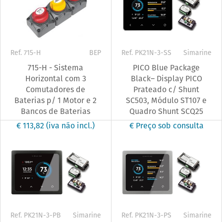
Ref. 715-H
BEP
Ref. PK21N-3-SS
Simarine
715-H - Sistema
PICO Blue Package
Horizontal com 3
Black– Display PICO
Comutadores de
Prateado c/ Shunt
Baterias p/ 1 Motor e 2
SC503, Módulo ST107 e
Bancos de Baterias
Quadro Shunt SCQ25
€ 113,82
(iva não incl.)
€ Preço sob consulta
Ref. PK21N-3-PB
Simarine
Ref. PK21N-3-PS
Simarine