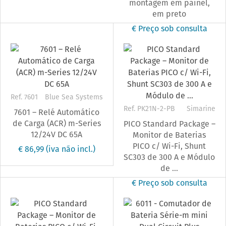
montagem em painel,
em preto
€ Preço sob consulta
Ref. 7601
Blue Sea Systems
Ref. PK21N-2-PB
Simarine
7601 – Relé Automático
de Carga (ACR) m-Series
PICO Standard Package –
12/24V DC 65A
Monitor de Baterias
PICO c/ Wi-Fi, Shunt
€ 86,99
(iva não incl.)
SC303 de 300 A e Módulo
de ...
€ Preço sob consulta