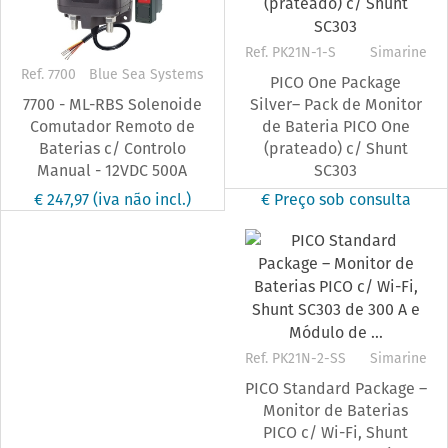
Ref. PK21N-1-S
Simarine
Ref. 7700
Blue Sea Systems
PICO One Package
7700 - ML-RBS Solenoide
Silver– Pack de Monitor
Comutador Remoto de
de Bateria PICO One
Baterias c/ Controlo
(prateado) c/ Shunt
Manual - 12VDC 500A
SC303
€ 247,97
(iva não incl.)
€ Preço sob consulta
Ref. PK21N-2-SS
Simarine
PICO Standard Package –
Monitor de Baterias
PICO c/ Wi-Fi, Shunt