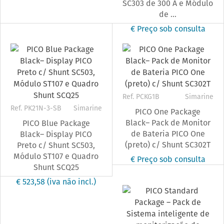
SC303 de 300 A e Módulo
de ...
€ Preço sob consulta
Ref. PCKG1B
Simarine
Ref. PK21N-3-SB
Simarine
PICO One Package
Black– Pack de Monitor
PICO Blue Package
de Bateria PICO One
Black– Display PICO
(preto) c/ Shunt SC302T
Preto c/ Shunt SC503,
Módulo ST107 e Quadro
€ Preço sob consulta
Shunt SCQ25
€ 523,58
(iva não incl.)