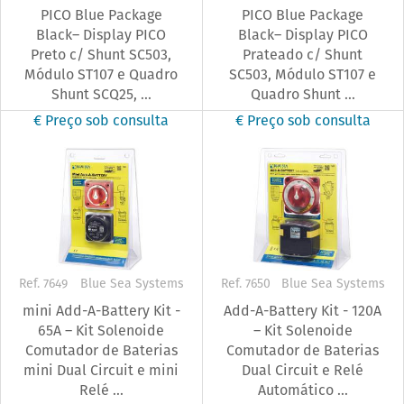
PICO Blue Package
PICO Blue Package
Black– Display PICO
Black– Display PICO
Preto c/ Shunt SC503,
Prateado c/ Shunt
Módulo ST107 e Quadro
SC503, Módulo ST107 e
Shunt SCQ25, ...
Quadro Shunt ...
€ Preço sob consulta
€ Preço sob consulta
Ref. 7649
Blue Sea Systems
Ref. 7650
Blue Sea Systems
mini Add-A-Battery Kit -
Add-A-Battery Kit - 120A
65A – Kit Solenoide
– Kit Solenoide
Comutador de Baterias
Comutador de Baterias
mini Dual Circuit e mini
Dual Circuit e Relé
Relé ...
Automático ...