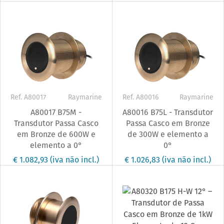
Ref. A80017
Raymarine
Ref. A80016
Raymarine
A80017 B75M -
A80016 B75L - Transdutor
Transdutor Passa Casco
Passa Casco em Bronze
em Bronze de 600W e
de 300W e elemento a
elemento a 0°
0°
€ 1.082,93
(iva não incl.)
€ 1.026,83
(iva não incl.)