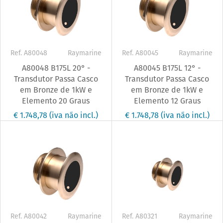
Ref. A80048
Raymarine
Ref. A80045
Raymarine
A80048 B175L 20° -
A80045 B175L 12° -
Transdutor Passa Casco
Transdutor Passa Casco
em Bronze de 1kW e
em Bronze de 1kW e
Elemento 20 Graus
Elemento 12 Graus
€ 1.748,78
(iva não incl.)
€ 1.748,78
(iva não incl.)
Ref. A80042
Raymarine
Ref. A80321
Raymarine