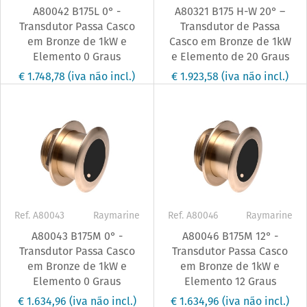
A80042 B175L 0° -
A80321 B175 H-W 20° –
Transdutor Passa Casco
Transdutor de Passa
em Bronze de 1kW e
Casco em Bronze de 1kW
Elemento 0 Graus
e Elemento de 20 Graus
€ 1.748,78
(iva não incl.)
€ 1.923,58
(iva não incl.)
Ref. A80043
Raymarine
Ref. A80046
Raymarine
A80043 B175M 0° -
A80046 B175M 12° -
Transdutor Passa Casco
Transdutor Passa Casco
em Bronze de 1kW e
em Bronze de 1kW e
Elemento 0 Graus
Elemento 12 Graus
€ 1.634,96
(iva não incl.)
€ 1.634,96
(iva não incl.)