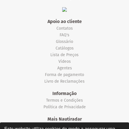
Apoio ao cliente
Contatos
FAQ's
Glossário
Catálogos
Lista de Preços
Vídeos
Agentes
Forma de pagamento
Livro de Reclamações
Informação
Termos e Condições
Política de Privacidade
Mais Nautiradar
Notícias
Este website utiliza cookies de modo a assegurar uma