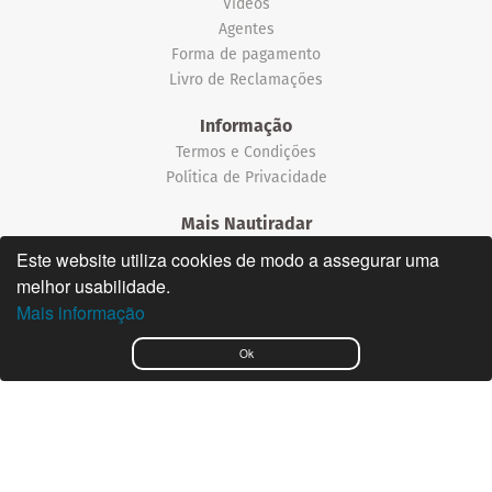
Vídeos
Agentes
Forma de pagamento
Livro de Reclamações
Informação
Termos e Condições
Política de Privacidade
Mais Nautiradar
Notícias
Este website utiliza cookies de modo a assegurar uma
melhor usabilidade.
©2026 Nautiradar
Mais informação
English
Ok