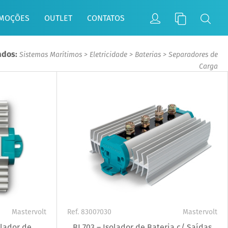
MOÇÕES
OUTLET
CONTATOS
ados:
Sistemas Marítimos
>
Eletricidade
>
Baterias
>
Separadores de
Carga
Mastervolt
Ref. 83007030
Mastervolt
olador de
BI 703 – Isolador de Bateria c/ Saídas