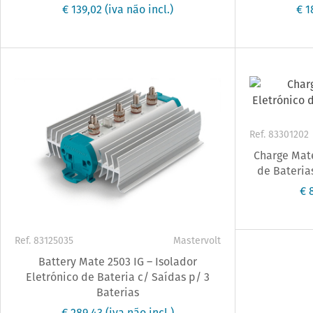
€ 139,02
(iva não incl.)
€ 1
Ref. 83301202
Charge Mate
de Baterias
€ 
Ref. 83125035
Mastervolt
Battery Mate 2503 IG – Isolador
Eletrónico de Bateria c/ Saídas p/ 3
Baterias
€ 289,43
(iva não incl.)