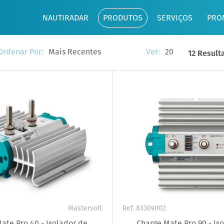
NAUTIRADAR
PRODUTOS
SERVIÇOS
PRO
Mais Recentes
20
Ordenar Por:
Ver:
12 Result
Mastervolt
Ref. 83309002
ate Pro 40 - Isolador de
Charge Mate Pro 90 - Is