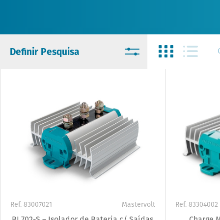
Definir Pesquisa
Ref. 83007021
Mastervolt
Ref. 83304002
BI 702-S – Isolador de Bateria c/ Saídas
Charge M