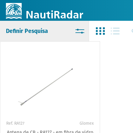
Definir Pesquisa
Ref. RA127
Glomex
Antena de CB - RA127 - em fibra de vidro