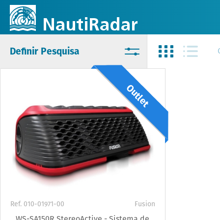
Definir Pesquisa
Outlet
Ref. 010-01971-00
Fusion
WS-SA150R StereoActive - Sistema de