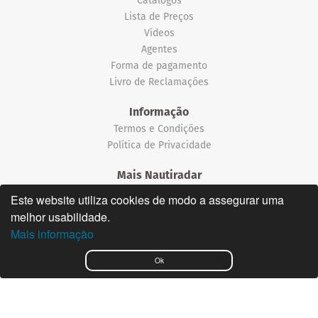
Lista de Preços
Vídeos
Agentes
Forma de pagamento
Livro de Reclamações
Informação
Termos e Condições
Política de Privacidade
Mais Nautiradar
Notícias
Este website utiliza cookies de modo a assegurar uma
melhor usabilidade.
©2026 Nautiradar
Mais informação
English
Ok