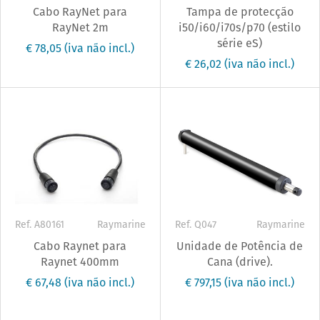
Cabo RayNet para
Tampa de protecção
RayNet 2m
i50/i60/i70s/p70 (estilo
série eS)
€ 78,05
(iva não incl.)
€ 26,02
(iva não incl.)
Ref. A80161
Raymarine
Ref. Q047
Raymarine
Cabo Raynet para
Unidade de Potência de
Raynet 400mm
Cana (drive).
€ 67,48
(iva não incl.)
€ 797,15
(iva não incl.)