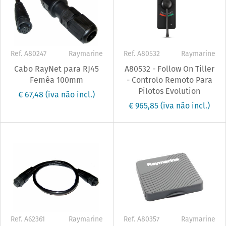
Ref. A80247
Raymarine
Ref. A80532
Raymarine
Cabo RayNet para RJ45
A80532 - Follow On Tiller
Femêa 100mm
- Controlo Remoto Para
Pilotos Evolution
€ 67,48
(iva não incl.)
€ 965,85
(iva não incl.)
Ref. A62361
Raymarine
Ref. A80357
Raymarine