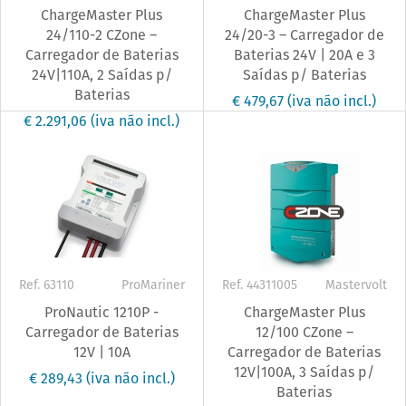
ChargeMaster Plus
ChargeMaster Plus
24/110-2 CZone –
24/20-3 – Carregador de
Carregador de Baterias
Baterias 24V | 20A e 3
24V|110A, 2 Saídas p/
Saídas p/ Baterias
Baterias
€ 479,67
(iva não incl.)
€ 2.291,06
(iva não incl.)
Ref. 63110
ProMariner
Ref. 44311005
Mastervolt
ProNautic 1210P -
ChargeMaster Plus
Carregador de Baterias
12/100 CZone –
12V | 10A
Carregador de Baterias
12V|100A, 3 Saídas p/
€ 289,43
(iva não incl.)
Baterias