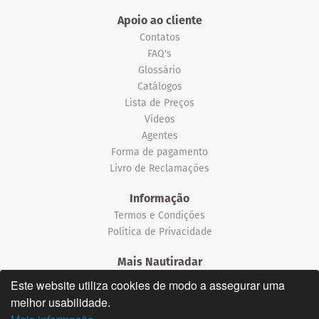
Apoio ao cliente
Contatos
FAQ's
Glossário
Catálogos
Lista de Preços
Vídeos
Agentes
Forma de pagamento
Livro de Reclamações
Informação
Termos e Condições
Política de Privacidade
Mais Nautiradar
Notícias
Este website utiliza cookies de modo a assegurar uma
melhor usabilidade.
©2026 Nautiradar