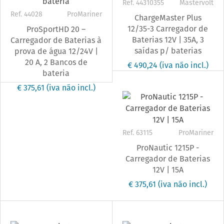
Ref. 44310355
Mastervolt
Ref. 44028
ProMariner
ChargeMaster Plus
12/35-3 Carregador de
ProSportHD 20 –
Baterias 12V | 35A, 3
Carregador de Baterias à
saídas p/ baterias
prova de água 12/24V |
20 A, 2 Bancos de
€ 490,24
(iva não incl.)
bateria
€ 375,61
(iva não incl.)
Ref. 63115
ProMariner
ProNautic 1215P -
Carregador de Baterias
12V | 15A
€ 375,61
(iva não incl.)