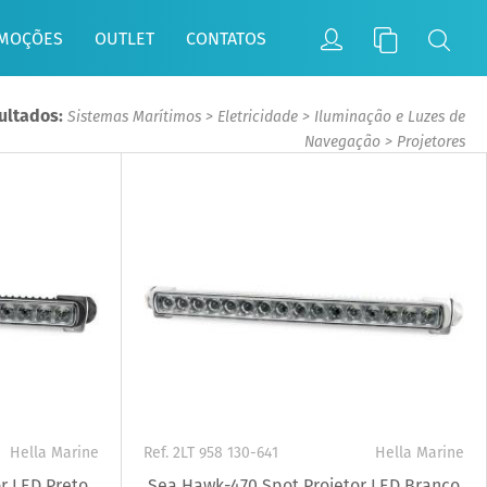
MOÇÕES
OUTLET
CONTATOS
ultados:
Sistemas Marítimos
>
Eletricidade
>
Iluminação e Luzes de
Navegação
>
Projetores
Hella Marine
Ref. 2LT 958 130-641
Hella Marine
r LED Preto
Sea Hawk-470 Spot Projetor LED Branco