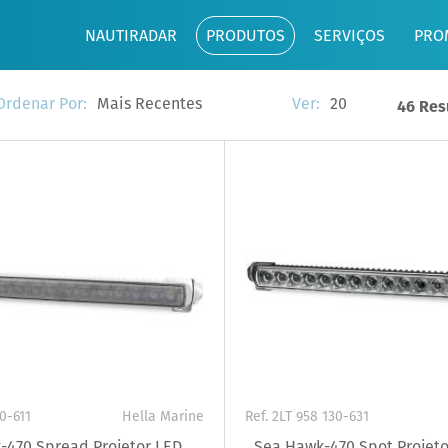
NAUTIRADAR
PRODUTOS
SERVIÇOS
PRO
Mais Recentes
20
Ordenar Por:
Ver:
46 Res
30-611
Hella Marine
Ref. 2LT 958 130-631
-470 Spread Projetor LED
Sea Hawk-470 Spot Projeto