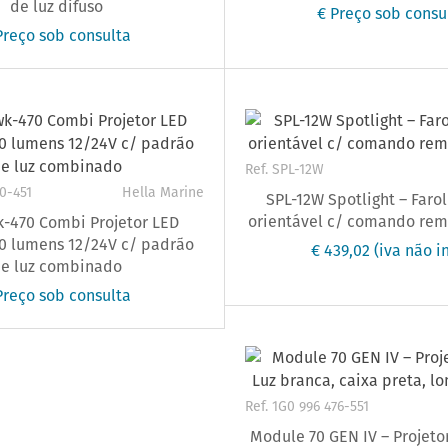
de luz difuso
€ Preço sob consu
Preço sob consulta
Ref. SPL-12W
30-451
Hella Marine
SPL-12W Spotlight – Faro
orientável c/ comando rem
-470 Combi Projetor LED
0 lumens 12/24V c/ padrão
€ 439,02
(iva não in
e luz combinado
Preço sob consulta
Ref. 1G0 996 476-551
Module 70 GEN IV – Projeto