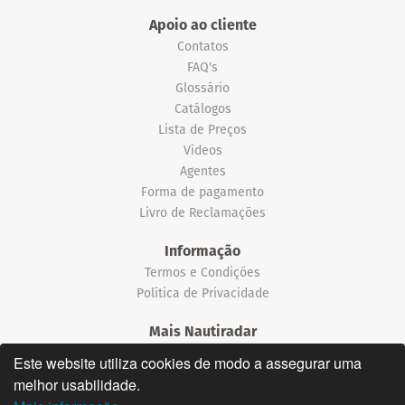
Apoio ao cliente
Contatos
FAQ's
Glossário
Catálogos
Lista de Preços
Vídeos
Agentes
Forma de pagamento
Livro de Reclamações
Informação
Termos e Condições
Política de Privacidade
Mais Nautiradar
Notícias
Este website utiliza cookies de modo a assegurar uma
melhor usabilidade.
©2026 Nautiradar