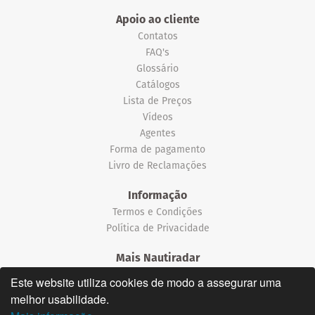
Apoio ao cliente
Contatos
FAQ's
Glossário
Catálogos
Lista de Preços
Vídeos
Agentes
Forma de pagamento
Livro de Reclamações
Informação
Termos e Condições
Política de Privacidade
Mais Nautiradar
Notícias
Este website utiliza cookies de modo a assegurar uma
melhor usabilidade.
©2026 Nautiradar