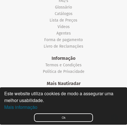
FAQ's
Glossário
Catálogos
Lista de Preços
Vídeos
Agentes
Forma de pagamento
Livro de Reclamações
Informação
Termos e Condições
Política de Privacidade
Mais Nautiradar
Notícias
Este website utiliza cookies de modo a assegurar uma
melhor usabilidade.
©2026 Nautiradar
Mais informação
English
Ok