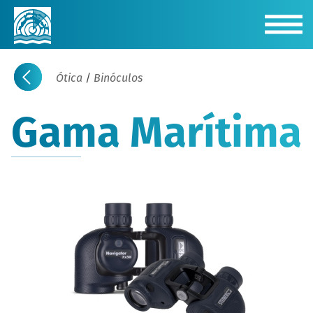
Ótica
/
Binóculos
Gama Marítima