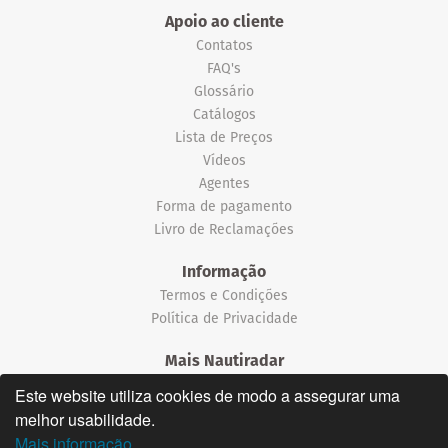
Apoio ao cliente
Contatos
FAQ's
Glossário
Catálogos
Lista de Preços
Vídeos
Agentes
Forma de pagamento
Livro de Reclamações
Informação
Termos e Condições
Política de Privacidade
Mais Nautiradar
Notícias
Este website utiliza cookies de modo a assegurar uma
melhor usabilidade.
©2026 Nautiradar
Mais informação