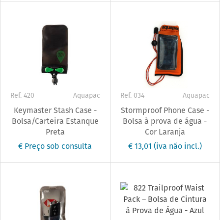
Ref. 420
Aquapac
Ref. 034
Aquapac
Keymaster Stash Case -
Stormproof Phone Case -
Bolsa/Carteira Estanque
Bolsa à prova de água -
Preta
Cor Laranja
€ Preço sob consulta
€ 13,01
(iva não incl.)