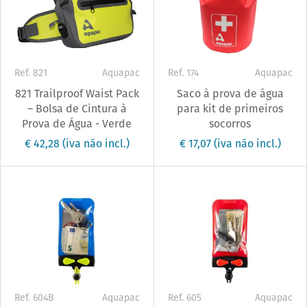
Ref. 821
Aquapac
Ref. 174
Aquapac
821 Trailproof Waist Pack
Saco à prova de água
– Bolsa de Cintura à
para kit de primeiros
Prova de Água - Verde
socorros
€ 42,28
(iva não incl.)
€ 17,07
(iva não incl.)
Ref. 604B
Aquapac
Ref. 605
Aquapac