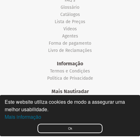
Glossário
Catálogos
Lista de Preços
Vídeos
Agentes
Forma de pagamento
Livro de Reclamações
Informação
Termos e Condições
Política de Privacidade
Mais Nautiradar
Notícias
Este website utiliza cookies de modo a assegurar uma
melhor usabilidade.
©2026 Nautiradar
Mais informação
English
Ok