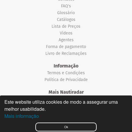
FAQ's
Glossário
Catálogos
Lista de Preços
Vídeos
Agentes
Forma de pagamento
Livro de Reclamações
Informação
Termos e Condições
Política de Privacidade
Mais Nautiradar
Notícias
Este website utiliza cookies de modo a assegurar uma
melhor usabilidade.
©2026 Nautiradar
Mais informação
English
Ok