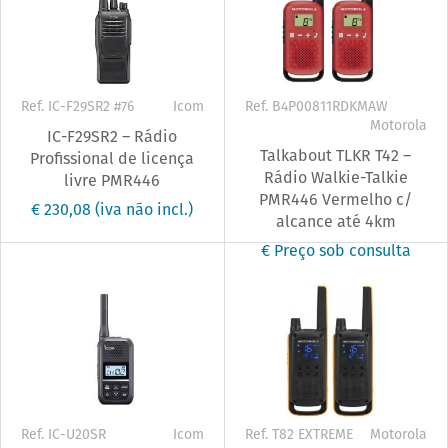
Ref. IC-F29SR2 #76
Icom
Ref. B4P00811RDKMAW
Motorola
IC-F29SR2 – Rádio
Talkabout TLKR T42 –
Profissional de licença
Rádio Walkie-Talkie
livre PMR446
PMR446 Vermelho c/
€ 230,08
(iva não incl.)
alcance até 4km
€ Preço sob consulta
Ref. IC-U20SR
Icom
Ref. T82 EXTREME
Motorola