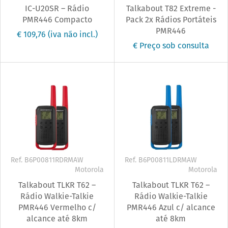
IC-U20SR – Rádio
Talkabout T82 Extreme -
PMR446 Compacto
Pack 2x Rádios Portáteis
PMR446
€ 109,76
(iva não incl.)
€ Preço sob consulta
Ref. B6P00811RDRMAW
Ref. B6P00811LDRMAW
Motorola
Motorola
Talkabout TLKR T62 –
Talkabout TLKR T62 –
Rádio Walkie-Talkie
Rádio Walkie-Talkie
PMR446 Vermelho c/
PMR446 Azul c/ alcance
alcance até 8km
até 8km