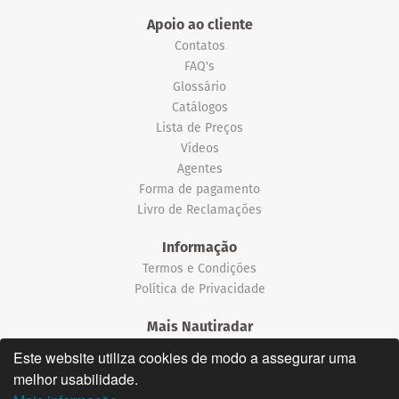
Apoio ao cliente
Contatos
FAQ's
Glossário
Catálogos
Lista de Preços
Vídeos
Agentes
Forma de pagamento
Livro de Reclamações
Informação
Termos e Condições
Política de Privacidade
Mais Nautiradar
Notícias
Este website utiliza cookies de modo a assegurar uma
melhor usabilidade.
©2026 Nautiradar