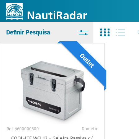
Definir Pesquisa
Outlet
Ref. 9600000500
Dometic
COOL-ICE WCI 13 – Geleira Passiva c/