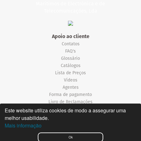
Apoio ao cliente
Contatos
FAQ's
Glossário
Catálogos
Lista de Preços
Vídeos
Agentes
Forma de pagamento
Livro de Reclamações
Este website utiliza cookies de modo a assegurar uma
Informação
melhor usabilidade.
Termos e Condições
Mais informação
Política de Privacidade
Ok