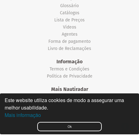
Glossário
Catálogos
Lista de Preços
Vídeos
Agentes
Forma de pagamento
Livro de Reclamações
Informação
Termos e Condições
Política de Privacidade
Mais Nautiradar
Notícias
Este website utiliza cookies de modo a assegurar uma
melhor usabilidade.
©2026 Nautiradar
Mais informação
English
Ok