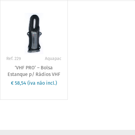
Ref. 229
Aquapac
‘VHF PRO’ – Bolsa
Estanque p/ Rádios VHF
€ 58,54
(iva não incl.)