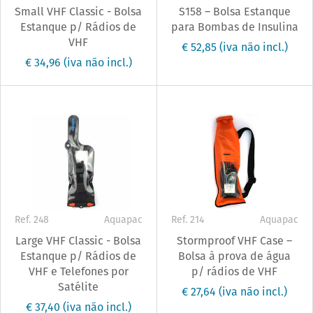
Small VHF Classic - Bolsa
S158 – Bolsa Estanque
Estanque p/ Rádios de
para Bombas de Insulina
VHF
€ 52,85
(iva não incl.)
€ 34,96
(iva não incl.)
Ref. 248
Aquapac
Ref. 214
Aquapac
Large VHF Classic - Bolsa
Stormproof VHF Case –
Estanque p/ Rádios de
Bolsa à prova de água
VHF e Telefones por
p/ rádios de VHF
Satélite
€ 27,64
(iva não incl.)
€ 37,40
(iva não incl.)