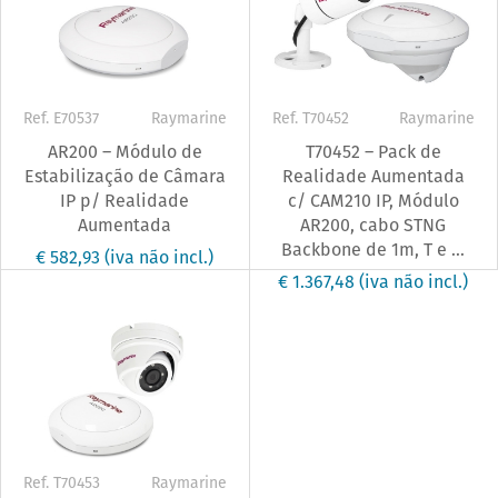
Ref. E70537
Raymarine
Ref. T70452
Raymarine
AR200 – Módulo de
T70452 – Pack de
Estabilização de Câmara
Realidade Aumentada
IP p/ Realidade
c/ CAM210 IP, Módulo
Aumentada
AR200, cabo STNG
Backbone de 1m, T e ...
€ 582,93
(iva não incl.)
€ 1.367,48
(iva não incl.)
Ref. T70453
Raymarine