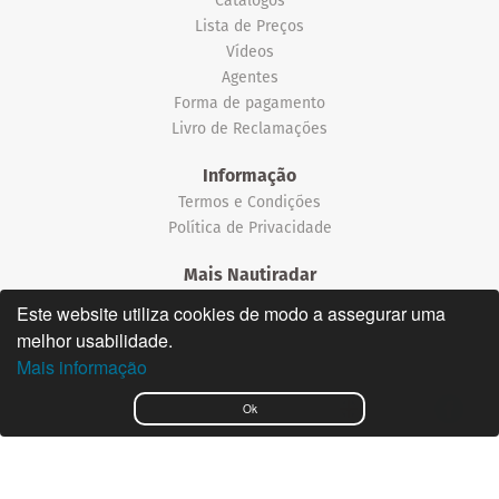
Lista de Preços
Vídeos
Agentes
Forma de pagamento
Livro de Reclamações
Informação
Termos e Condições
Política de Privacidade
Mais Nautiradar
Notícias
Este website utiliza cookies de modo a assegurar uma
melhor usabilidade.
©2026 Nautiradar
Mais informação
English
Ok