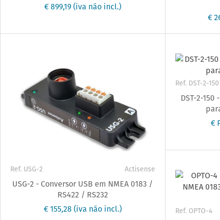
€ 899,19
(iva não incl.)
€ 2
Ref. DST-2-150
DST-2-150 
par
€ 
Ref. USG-2
Actisense
USG-2 - Conversor USB em NMEA 0183 /
RS422 / RS232
€ 155,28
(iva não incl.)
Ref. OPTO-4