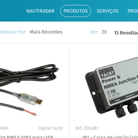
NAUTIRADAR
PRODUTOS
SERVIÇOS
PRO
Mais Recentes
20
Ordenar Por:
Ver:
13 Result
NMEA
Digital Yacht
Ref. ZDIGJB1
or NMEA 0183 para USB
JB1 - Caixa de junção/a