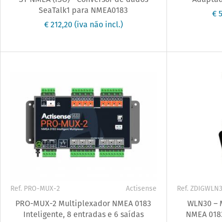
SeaTalk1 para NMEA0183
€ 
€ 212,20
(iva não incl.)
Ref. PRO-MUX-2
Actisense
Ref. ZDIGWLN
PRO-MUX-2 Multiplexador NMEA 0183
WLN30 – M
Inteligente, 8 entradas e 6 saídas
NMEA 0183