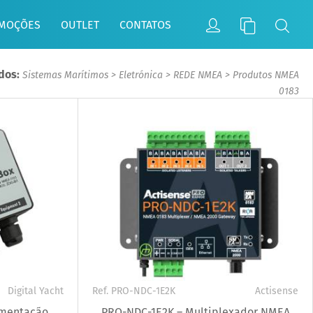
MOÇÕES
OUTLET
CONTATOS
ados:
Sistemas Marítimos
>
Eletrónica
>
REDE NMEA
>
Produtos NMEA
0183
Digital Yacht
Ref. PRO-NDC-1E2K
Actisense
limentação
PRO-NDC-1E2K – Multiplexador NMEA