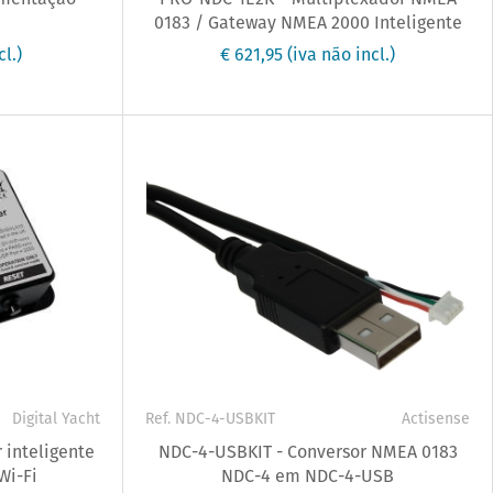
0183 / Gateway NMEA 2000 Inteligente
cl.)
€ 621,95
(iva não incl.)
Digital Yacht
Ref. NDC-4-USBKIT
Actisense
 inteligente
NDC-4-USBKIT - Conversor NMEA 0183
Wi-Fi
NDC-4 em NDC-4-USB