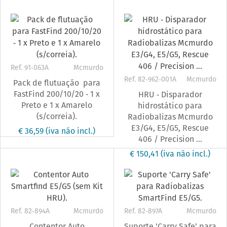
Ref. 91‐063A
Mcmurdo
Ref. 82‐962‐001A
Mcmurdo
Pack de flutuação para
FastFind 200/10/20 ‐ 1 x
HRU ‐ Disparador
Preto e 1 x Amarelo
hidrostático para
(s/correia).
Radiobalizas Mcmurdo
E3/G4, E5/G5, Rescue
€ 36,59
(iva não incl.)
406 / Precision ...
€ 150,41
(iva não incl.)
Ref. 82‐894A
Mcmurdo
Ref. 82‐897A
Mcmurdo
Contentor Auto
Suporte 'Carry Safe' para