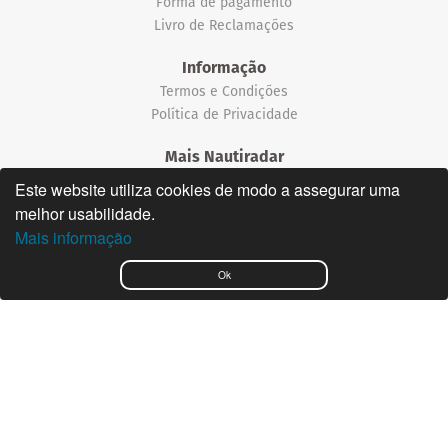
Forma de pagamento
Livro de Reclamações
Informação
Termos e Condições
Política de Privacidade
Mais Nautiradar
Notícias
Este website utiliza cookies de modo a assegurar uma
melhor usabilidade.
©2026 Nautiradar
Mais informação
English
Ok