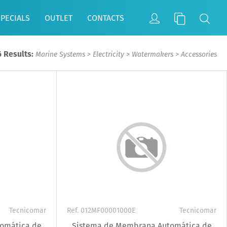
SPECIALS
OUTLET
CONTACTS
6 Results:
Marine Systems
>
Electricity
>
Watermakers
>
Accessories
Tecnicomar
Ref. 012MF00001000E
Tecnicomar
omática de
Sistema de Membrana Automática de