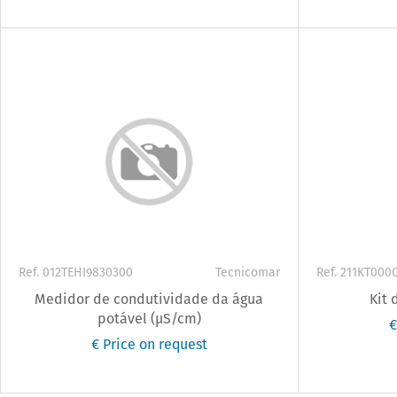
Ref. 012TEHI9830300
Tecnicomar
Ref. 211KT000
Medidor de condutividade da água
Kit 
potável (µS/cm)
€
€ Price on request