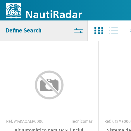
Define Search
Ref. A14KAOAEP0000
Tecnicomar
Ref. 012MF00
Kit automático para OASI (inclui
Sistema d