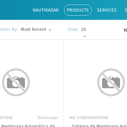
NAUTIRADAR
PRODUCTS
SERVICES
Most Recent
20
Order By:
View:
1
001TOAE
Tecnicomar
Ref. 012MF000010OAE
e Membrana Automática de
Sistema de Membrana Aut